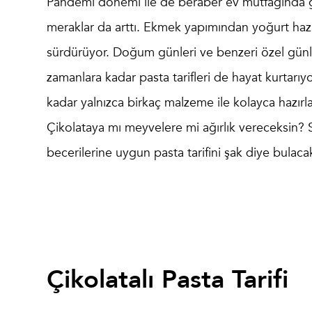
Pandemi dönemi ile de beraber ev mutfağında ge
meraklar da arttı. Ekmek yapımından yoğurt hazır
sürdürüyor. Doğum günleri ve benzeri özel günlerd
zamanlara kadar pasta tarifleri de hayat kurtarıy
kadar yalnızca birkaç malzeme ile kolayca hazırla
Çikolataya mı meyvelere mi ağırlık vereceksin? S
becerilerine uygun pasta tarifini şak diye bulaca
Çikolatalı Pasta Tarifi