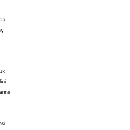
nda
nç
ğuk
ini
arına
ası