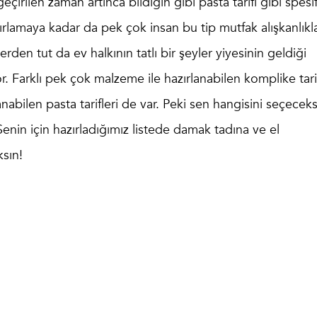
çirilen zaman artınca bildiğin gibi
pasta tarifi
gibi spesif
lamaya kadar da pek çok insan bu tip mutfak alışkanlıkla
en tut da ev halkının tatlı bir şeyler yiyesinin geldiği
or. Farklı pek çok malzeme ile hazırlanabilen komplike tari
nabilen pasta tarifleri de var. Peki sen hangisini seçecek
enin için hazırladığımız listede damak tadına ve el
ksın!