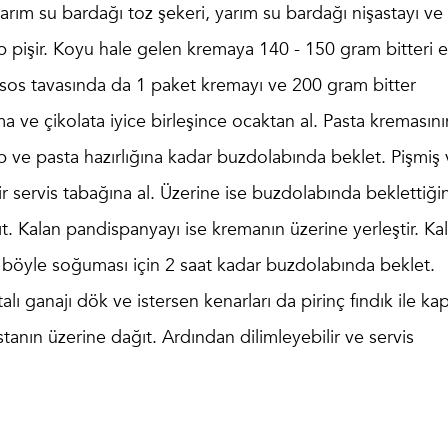
arım su bardağı toz şekeri, yarım su bardağı nişastayı ve
p pişir. Koyu hale gelen kremaya 140 - 150 gram bitteri e
ir sos tavasında da 1 paket kremayı ve 200 gram bitter
ema ve çikolata iyice birleşince ocaktan al. Pasta kremasını
rp ve pasta hazırlığına kadar buzdolabında beklet. Pişmiş
 servis tabağına al. Üzerine ise buzdolabında beklettiği
ğıt. Kalan pandispanyayı ise kremanın üzerine yerleştir. Ka
n böyle soğuması için 2 saat kadar buzdolabında beklet.
lı ganajı dök ve istersen kenarları da pirinç fındık ile kap
tanın üzerine dağıt. Ardından dilimleyebilir ve servis