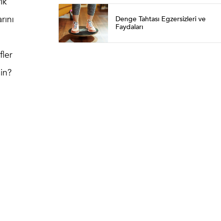
ik
rını
Denge Tahtası Egzersizleri ve
Faydaları
fler
sin?