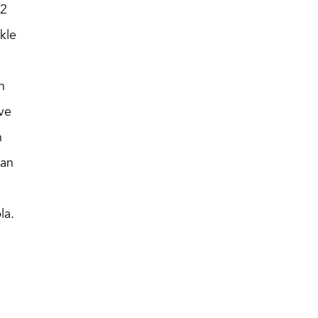
 2
kle
n
 ve
n
lan
la.