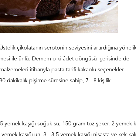
 Üstelik çikolatanın serotonin seviyesini artırdığına yöneli
rmesi ile ünlü. Demem o ki âdet döngüsü içerisinde de
r malzemeleri itibarıyla
pasta tarifi kakaolu
seçenekler
30 dakikalık pişirme süresine sahip, 7 - 8 kişilik
, 5 yemek kaşığı soğuk su, 150 gram toz şeker, 2 yemek k
 yemek kaşığı un, 3 - 3,5 yemek kaşığı nişasta ve kek kalı