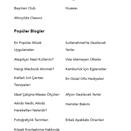
Beymen Club
Huaweı
Altınyıldız Classıcs
Popüler Bloglar
En Popüler Müzik
Sultanahmet’te Gezilecek
Uygulamaları
Yerler
Ateşölçer Nasıl Kullanılır?
Vize İstemeyen Ülkeler
Hangi Macbook Alınmalı?
Kamburluk İçin Egzersizler
Kaliteli Sırt Çantası
En Güzel Ofis Hediyeleri
Tavsiyeleri
İdeal Çalışma Masası Ölçüleri
Afyon Gezilecek Yerler
Aikido Nedir, Aikido
Hamster Bakımı
Hareketleri Nelerdir?
Fotoğrafçılık Terimleri
Erkek Ayakkabı Önerileri
Köpek Kısırlaştırma Hakkında