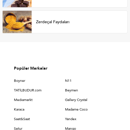
Zerdeçal Faydaları
Popüler Markalar
Boyner
N11
TATİLBUDUR.com
Beymen
Medıamarkt
Gallery Crystal
Karaca
Madame Coco
Saat&Saat
Yandex
Setur
Mango