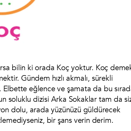
arsa bilin ki orada Koç yoktur. Koç deme
ektir. Gündem hızlı akmalı, sürekli
lı. Elbette eğlence ve şamata da bu sıra
un soluklu dizisi Arka Sokaklar tam da si
yon dolu, arada yüzünüzü güldürecek
izlemediyseniz, bir şans verin derim.