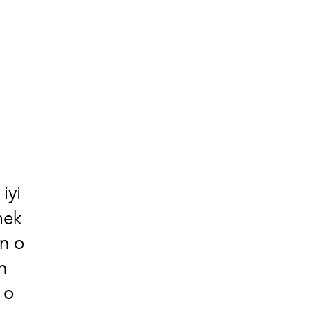
iyi
mek
un o
n
 o