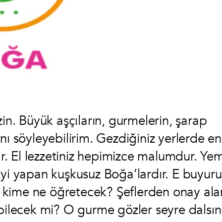
zin. Büyük aşçıların, gurmelerin, şarap
ı söyleyebilirim. Gezdiğiniz yerlerde en 
dir. El lezzetiniz hepimizce malumdur. Ye
iyi yapan kuşkusuz Boğa’lardır. E buyur
 kime ne öğretecek? Şeflerden onay ala
abilecek mi? O gurme gözler seyre dalsın