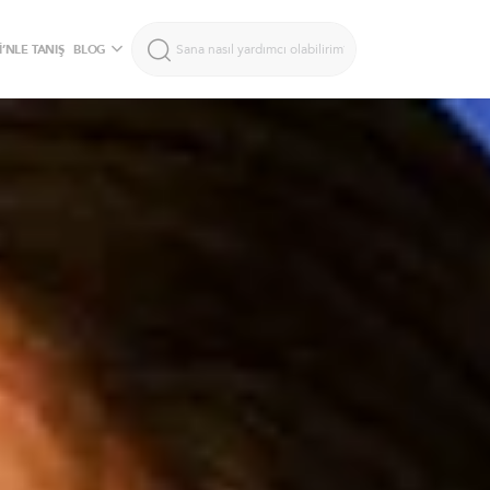
’NLE TANIŞ
BLOG