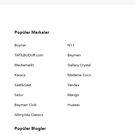
Popüler Markalar
Boyner
N11
TATİLBUDUR.com
Beymen
Medıamarkt
Gallery Crystal
Karaca
Madame Coco
Saat&Saat
Yandex
Setur
Mango
Beymen Club
Huaweı
Altınyıldız Classıcs
Popüler Bloglar