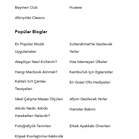
Beymen Club
Huaweı
Altınyıldız Classıcs
Popüler Bloglar
En Popüler Müzik
Sultanahmet’te Gezilecek
Uygulamaları
Yerler
Ateşölçer Nasıl Kullanılır?
Vize İstemeyen Ülkeler
Hangi Macbook Alınmalı?
Kamburluk İçin Egzersizler
Kaliteli Sırt Çantası
En Güzel Ofis Hediyeleri
Tavsiyeleri
İdeal Çalışma Masası Ölçüleri
Afyon Gezilecek Yerler
Aikido Nedir, Aikido
Hamster Bakımı
Hareketleri Nelerdir?
Fotoğrafçılık Terimleri
Erkek Ayakkabı Önerileri
Köpek Kısırlaştırma Hakkında