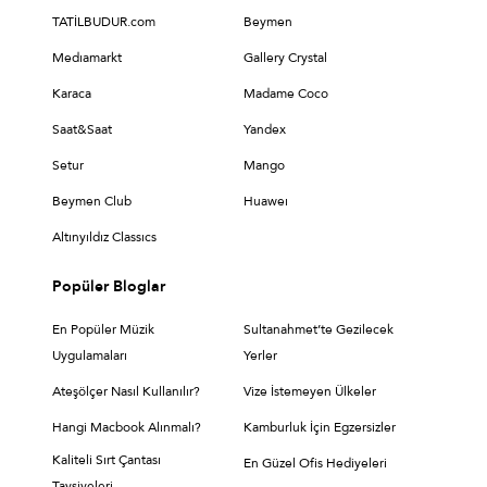
TATİLBUDUR.com
Beymen
Medıamarkt
Gallery Crystal
Karaca
Madame Coco
Saat&Saat
Yandex
Setur
Mango
Beymen Club
Huaweı
Altınyıldız Classıcs
Popüler Bloglar
En Popüler Müzik
Sultanahmet’te Gezilecek
Uygulamaları
Yerler
Ateşölçer Nasıl Kullanılır?
Vize İstemeyen Ülkeler
Hangi Macbook Alınmalı?
Kamburluk İçin Egzersizler
Kaliteli Sırt Çantası
En Güzel Ofis Hediyeleri
Tavsiyeleri