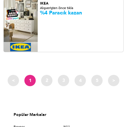
IKEA
Alışverişten önce tıkla
%4 Paracık kazan
<
1
2
3
4
5
>
Popüler Markalar
Boyner
N11