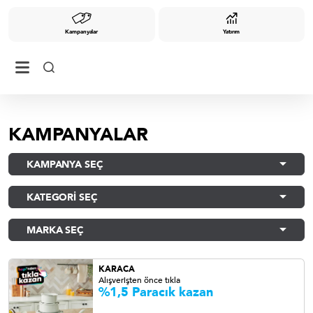
Kampanyalar
Yatırım
KAMPANYALAR
KAMPANYA SEÇ
KATEGORİ SEÇ
MARKA SEÇ
KARACA
Alışverişten önce tıkla
%1,5 Paracık kazan