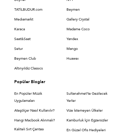
TATİLBUDUR.com
Beymen
Medıamarkt
Gallery Crystal
Karaca
Madame Coco
Saat&Saat
Yandex
Setur
Mango
Beymen Club
Huaweı
Altınyıldız Classıcs
Popüler Bloglar
En Popüler Müzik
Sultanahmet’te Gezilecek
Uygulamaları
Yerler
Ateşölçer Nasıl Kullanılır?
Vize İstemeyen Ülkeler
Hangi Macbook Alınmalı?
Kamburluk İçin Egzersizler
Kaliteli Sırt Çantası
En Güzel Ofis Hediyeleri