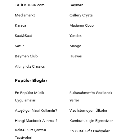
TATİLBUDUR.com
Beymen
Medıamarkt
Gallery Crystal
Karaca
Madame Coco
Saat&Saat
Yandex
Setur
Mango
Beymen Club
Huaweı
Altınyıldız Classıcs
Popüler Bloglar
En Popüler Müzik
Sultanahmet’te Gezilecek
Uygulamaları
Yerler
Ateşölçer Nasıl Kullanılır?
Vize İstemeyen Ülkeler
Hangi Macbook Alınmalı?
Kamburluk İçin Egzersizler
Kaliteli Sırt Çantası
En Güzel Ofis Hediyeleri
Tavsiyeleri