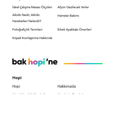
İdeal Çalışma Masası Ölçüleri
Afyon Gezilecek Yerler
Aikido Nedir, Aikido
Hamster Bakımı
Hareketleri Nelerdir?
Fotoğrafçılık Terimleri
Erkek Ayakkabı Önerileri
Köpek Kısırlaştırma Hakkında
Hopi
Hopi
Hakkımızda
Hopi Nasıl Kullanılır?
Hopi'nin Faydaları
Sık Sorulan Sorular
Kişisel Verilerin
Korunması