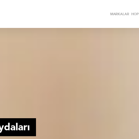
MARKALAR
HOPİ
ydaları