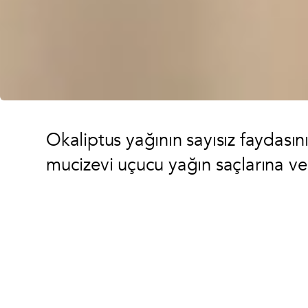
Okaliptus yağının sayısız faydasın
mucizevi uçucu yağın saçlarına ve c