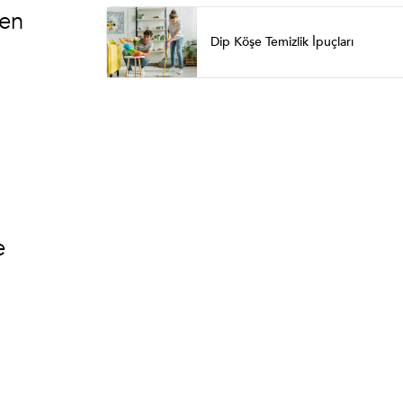
len
Dip Köşe Temizlik İpuçları
e