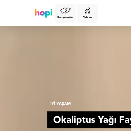
Kampanyalar
Yatırım
İYİ YAŞAM
Okaliptus Yağı Fa