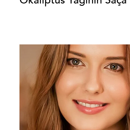
Okaliptus Yağının Saça 