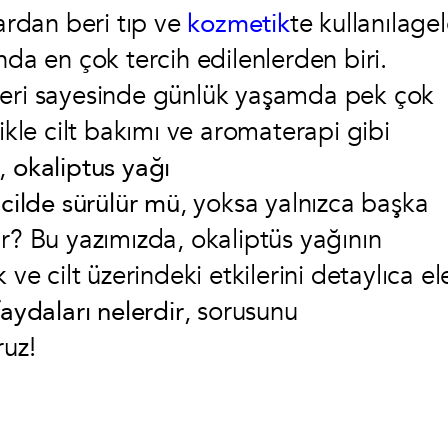
ardan beri tıp ve
kozmetik
te kullanılage
nda en çok tercih edilenlerden biri.
likleri sayesinde günlük yaşamda pek çok
ikle cilt bakımı ve aromaterapi gibi
i,
okaliptus yağı
cilde sürülür mü
, yoksa yalnızca başka
ir? Bu yazımızda, okaliptüs yağının
ve cilt üzerindeki etkilerini detaylıca el
faydaları nelerdir
, sorusunu
ruz!