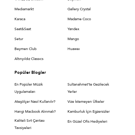
Medıamarkt
Gallery Crystal
Karaca
Madame Coco
Saat&Saat
Yandex
Setur
Mango
Beymen Club
Huaweı
Altınyıldız Classıcs
Popüler Bloglar
En Popüler Müzik
Sultanahmet’te Gezilecek
Uygulamaları
Yerler
Ateşölçer Nasıl Kullanılır?
Vize İstemeyen Ülkeler
Hangi Macbook Alınmalı?
Kamburluk İçin Egzersizler
Kaliteli Sırt Çantası
En Güzel Ofis Hediyeleri
Tavsiyeleri