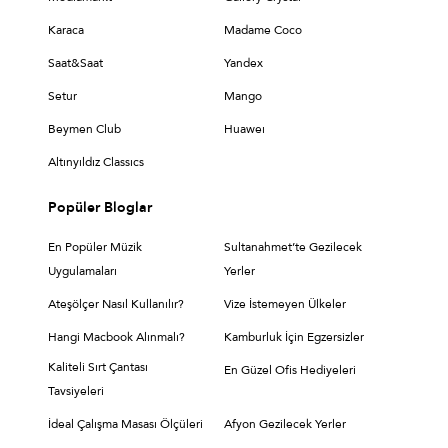
Karaca
Madame Coco
Saat&Saat
Yandex
Setur
Mango
Beymen Club
Huaweı
Altınyıldız Classıcs
Popüler Bloglar
En Popüler Müzik
Sultanahmet’te Gezilecek
Uygulamaları
Yerler
Ateşölçer Nasıl Kullanılır?
Vize İstemeyen Ülkeler
Hangi Macbook Alınmalı?
Kamburluk İçin Egzersizler
Kaliteli Sırt Çantası
En Güzel Ofis Hediyeleri
Tavsiyeleri
İdeal Çalışma Masası Ölçüleri
Afyon Gezilecek Yerler