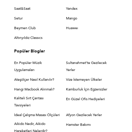
Saat&Saat
Yandex
Setur
Mango
Beymen Club
Huaweı
Altınyıldız Classıcs
Popüler Bloglar
En Popüler Müzik
Sultanahmet’te Gezilecek
Uygulamaları
Yerler
Ateşölçer Nasıl Kullanılır?
Vize İstemeyen Ülkeler
Hangi Macbook Alınmalı?
Kamburluk İçin Egzersizler
Kaliteli Sırt Çantası
En Güzel Ofis Hediyeleri
Tavsiyeleri
İdeal Çalışma Masası Ölçüleri
Afyon Gezilecek Yerler
Aikido Nedir, Aikido
Hamster Bakımı
Hareketleri Nelerdir?