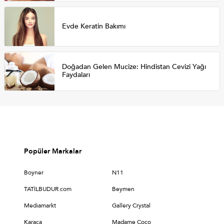
Evde Keratin Bakımı
Doğadan Gelen Mucize: Hindistan Cevizi Yağı
Faydaları
Popüler Markalar
Boyner
N11
TATİLBUDUR.com
Beymen
Medıamarkt
Gallery Crystal
Karaca
Madame Coco