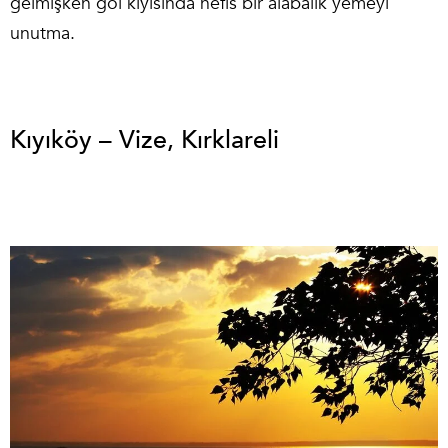
gelmişken göl kıyısında nefis bir alabalık yemeyi
unutma.
Kıyıköy – Vize, Kırklareli