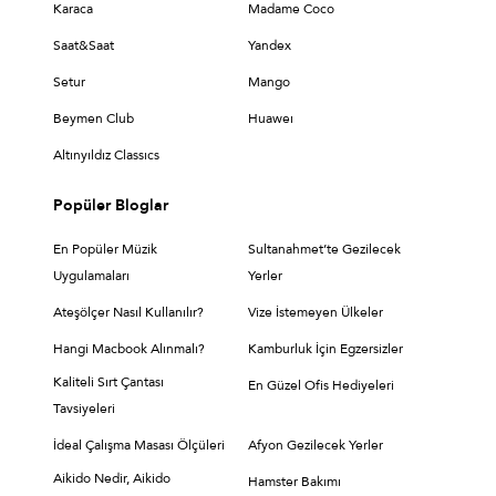
Karaca
Madame Coco
Saat&Saat
Yandex
Setur
Mango
Beymen Club
Huaweı
Altınyıldız Classıcs
Popüler Bloglar
En Popüler Müzik
Sultanahmet’te Gezilecek
Uygulamaları
Yerler
Ateşölçer Nasıl Kullanılır?
Vize İstemeyen Ülkeler
Hangi Macbook Alınmalı?
Kamburluk İçin Egzersizler
Kaliteli Sırt Çantası
En Güzel Ofis Hediyeleri
Tavsiyeleri
İdeal Çalışma Masası Ölçüleri
Afyon Gezilecek Yerler
Aikido Nedir, Aikido
Hamster Bakımı