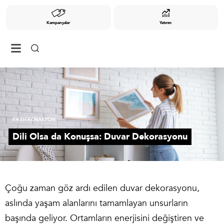
Kampanyalar
Yatırım
EV DEKORASYON
Dili Olsa da Konuşsa: Duvar Dekorasyonu
Çoğu zaman göz ardı edilen duvar dekorasyonu,
aslında yaşam alanlarını tamamlayan unsurların
başında geliyor. Ortamların enerjisini değiştiren ve