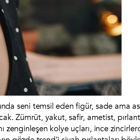
cunda seni temsil eden figür, sade ama as
ak. Zümrüt, yakut, safir, ametist, pırlan
ı zenginleşen kolye uçları, ince zincirler