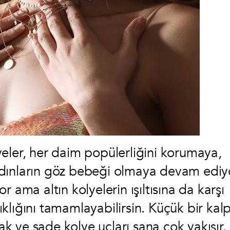
olyeler, her daim popülerliğini korumaya,
dınların göz bebeği olmaya devam ediy
 ama altın kolyelerin ışıltısına da karşı
lığını tamamlayabilirsin. Küçük bir kalp
fak ve sade kolye uçları sana çok yakışır.