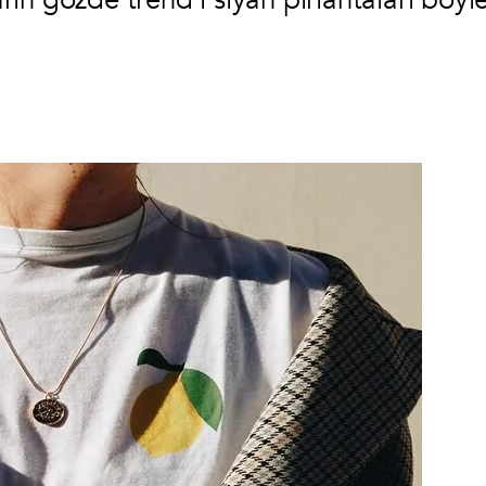
arın gözde trend’i siyah pırlantaları böyl