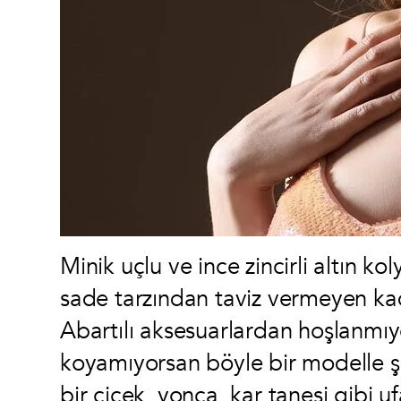
Minik uçlu ve ince zincirli altın k
sade tarzından taviz vermeyen ka
Abartılı aksesuarlardan hoşlanmıyor
koyamıyorsan böyle bir modelle şık
bir çiçek, yonca, kar tanesi gibi u