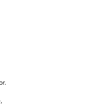
or.
,