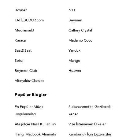
Boyner
N11
TATİLBUDUR.com
Beymen
Medıamarkt
Gallery Crystal
Karaca
Madame Coco
Saat&Saat
Yandex
Setur
Mango
Beymen Club
Huaweı
Altınyıldız Classıcs
Popüler Bloglar
En Popüler Müzik
Sultanahmet’te Gezilecek
Uygulamaları
Yerler
Ateşölçer Nasıl Kullanılır?
Vize İstemeyen Ülkeler
Hangi Macbook Alınmalı?
Kamburluk İçin Egzersizler