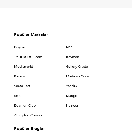
Popüler Markalar
Boyner
N11
TATİLBUDUR.com
Beymen
Medıamarkt
Gallery Crystal
Karaca
Madame Coco
Saat&Saat
Yandex
Setur
Mango
Beymen Club
Huaweı
Altınyıldız Classıcs
Popüler Bloglar