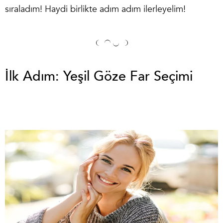
sıraladım! Haydi birlikte adım adım ilerleyelim!
İlk Adım: Yeşil Göze Far Seçimi