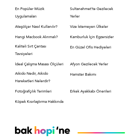
En Popüler Müzik
Sultanahmet’te Gezilecek
Uygulamaları
Yerler
Ateşölçer Nasıl Kullanılır?
Vize İstemeyen Ülkeler
Hangi Macbook Alınmalı?
Kamburluk İçin Egzersizler
Kaliteli Sırt Çantası
En Güzel Ofis Hediyeleri
Tavsiyeleri
İdeal Çalışma Masası Ölçüleri
Afyon Gezilecek Yerler
Aikido Nedir, Aikido
Hamster Bakımı
Hareketleri Nelerdir?
Fotoğrafçılık Terimleri
Erkek Ayakkabı Önerileri
Köpek Kısırlaştırma Hakkında