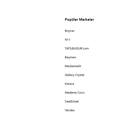
Popüler Markalar
Boyner
N11
TATİLBUDUR.com
Beymen
Medıamarkt
Gallery Crystal
Karaca
Madame Coco
Saat&Saat
Yandex