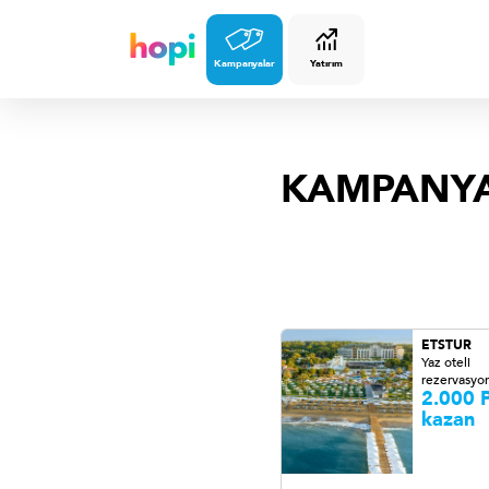
Kampanyalar
Yatırım
KAMPANY
ETSTUR
Yaz oteli
rezervasyon
2.000 P
kazan