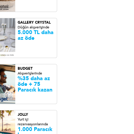
GALLERY CRYSTAL
Düğün alışverişinde
5.000 TL daha
az öde
BUDGET
Alışverişlerinde
%35 daha az
öde + 75
Paracık kazan
JOLLY
Yurt içi
rezervasyonlarında
1.000 Paracık