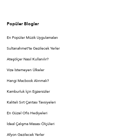
Popüler Bloglar
En Popüler Müzik Uygulamaları
Sultanahmet’te Gezilecek Yerler
Ateşölçer Nasıl Kullanılır?
Vize İstemeyen Ülkeler
Hangi Macbook Alınmalı?
Kamburluk İçin Egzersizler
Kaliteli Sırt Çantası Tavsiyeleri
En Güzel Ofis Hediyeleri
İdeal Çalışma Masası Ölçüleri
Afyon Gezilecek Yerler