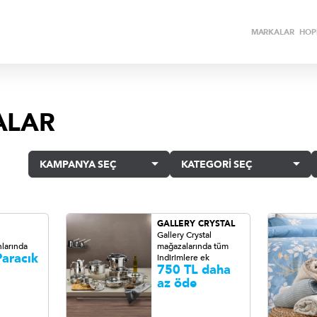
MARKALAR
HOPİ
ALAR
KAMPANYA SEÇ
KATEGORİ SEÇ
GALLERY CRYSTAL
Gallery Crystal
larında
mağazalarında tüm
aracık
indirimlere ek
750 TL daha
az öde