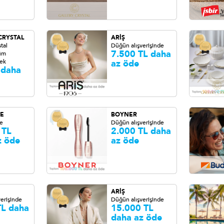
CRYSTAL
ARİŞ
tal
Düğün alışverişinde
7.500 TL daha
tüm
 ek
az öde
 daha
E
BOYNER
de
Düğün alışverişinde
 TL
2.000 TL daha
z öde
az öde
ARİŞ
erişinde
Düğün alışverişinde
TL daha
15.000 TL
daha az öde