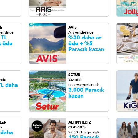
E
AVIS
erişinde
Alışverişlerinde
 TL
%30 daha az
z öde
öde +
%5
Paracık kazan
SETUR
inde
Yaz oteli
TL daha
rezervasyonlarında
3.000 Paracık
kazan
LER
ALTINYILDIZ
la
CLASSICS
 daha
2.000 TL alışverişte
150 Paracık