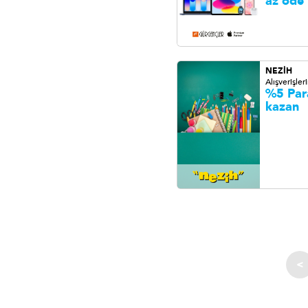
az öde
NEZİH
Alışverişler
%5 Par
kazan
<