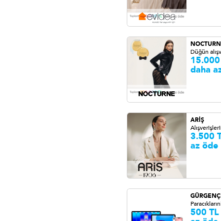
NOCTURN
Düğün alışv
15.000
daha a
ARİŞ
Alışverişler
3.500 
az öde
GÜRGENÇ
Paracıkların
500 TL