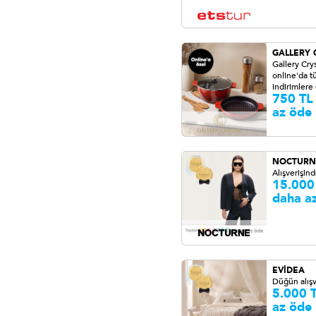
GALLERY 
Gallery Crys
online'da 
indirimlere
750 TL
az öde
NOCTURN
Alışverişin
15.000
daha a
EVİDEA
Düğün alışv
5.000 
az öde