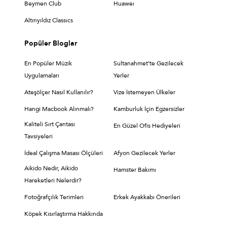
Beymen Club
Huaweı
Altınyıldız Classıcs
Popüler Bloglar
En Popüler Müzik
Sultanahmet’te Gezilecek
Uygulamaları
Yerler
Ateşölçer Nasıl Kullanılır?
Vize İstemeyen Ülkeler
Hangi Macbook Alınmalı?
Kamburluk İçin Egzersizler
Kaliteli Sırt Çantası
En Güzel Ofis Hediyeleri
Tavsiyeleri
İdeal Çalışma Masası Ölçüleri
Afyon Gezilecek Yerler
Aikido Nedir, Aikido
Hamster Bakımı
Hareketleri Nelerdir?
Fotoğrafçılık Terimleri
Erkek Ayakkabı Önerileri
Köpek Kısırlaştırma Hakkında