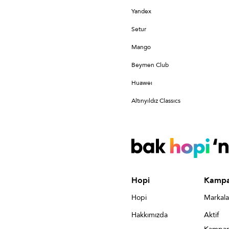
Yandex
Setur
Mango
Beymen Club
Huaweı
Altınyıldız Classıcs
Hopi
Kampa
Hopi
Markala
Hakkımızda
Aktif