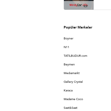
Popüler Markalar
Boyner
N11
TATİLBUDUR.com
Beymen
Medıamarkt
Gallery Crystal
Karaca
Madame Coco
Saat&Saat