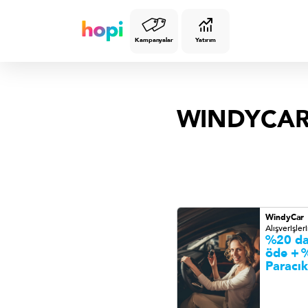
Kampanyalar
Yatırım
WINDYCA
WindyCar
Alışverişler
%20 da
öde +
Paracık