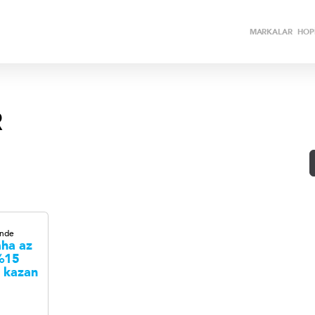
MARKALAR
HOPİ
R
inde
ha az
%15
 kazan