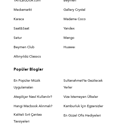
TATİLBUDUR.com
Beymen
Medıamarkt
Gallery Crystal
Karaca
Madame Coco
Saat&Saat
Yandex
Setur
Mango
Beymen Club
Huaweı
Altınyıldız Classıcs
Popüler Bloglar
En Popüler Müzik
Sultanahmet’te Gezilecek
Uygulamaları
Yerler
Ateşölçer Nasıl Kullanılır?
Vize İstemeyen Ülkeler
Hangi Macbook Alınmalı?
Kamburluk İçin Egzersizler
Kaliteli Sırt Çantası
En Güzel Ofis Hediyeleri
Tavsiyeleri