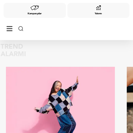
Kampanyalar
Yatırım
TREND
ALARMI