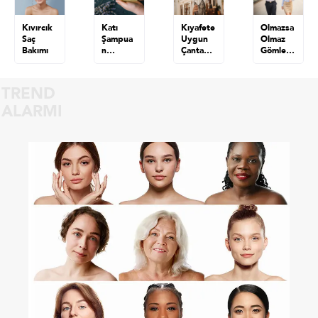
Kıvırcık
Katı
Kıyafete
Olmazsa
Saç
Şampua
Uygun
Olmaz
Bakımı
n
Çanta
Gömlek
Nedir?
Seçimi
Kombinl
Nasıl
eri
Yapılır?
TREND
ALARMI