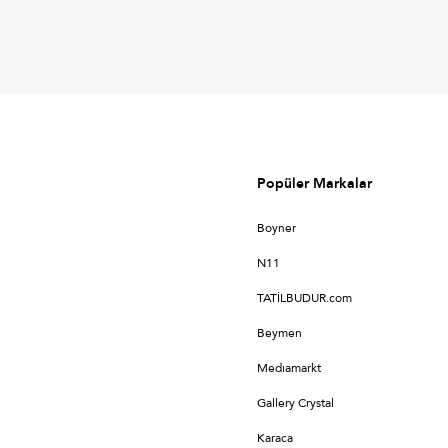
Popüler Markalar
Boyner
N11
TATİLBUDUR.com
Beymen
Medıamarkt
Gallery Crystal
Karaca