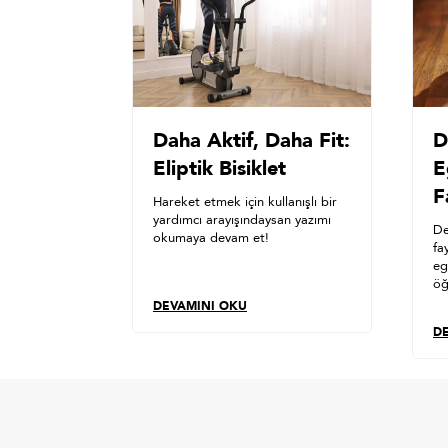
Daha Aktif, Daha Fit:
D
Eliptik Bisiklet
E
F
Hareket etmek için kullanışlı bir
yardımcı arayışındaysan yazımı
De
okumaya devam et!
fa
eg
öğ
DEVAMINI OKU
D