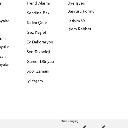
r
Trend Alarmı
Üye İşyeri
Başvuru Formu
Kendine Bak
yalar
İletişim Ve
Tadını Çıkar
İşlem Rehberi
Gez Keşfet
ran
Ev Dekorasyon
yalar
Son Teknoloji
azan
Gamer Dünyası
yalar
Spor Zamanı
İyi Yaşam
Bize ulaşın;