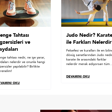
enge Tahtası
Judo Nedir? Karat
gzersizleri ve
ile Farkları Nelerdi
aydaları
Felsefesi ve kuralları ile en bili
dövüş sanatlarından Judo nedir
nge tahtası nedir, ne işe yarar,
karate ile arasındaki farklar
ydaları nelerdir ve onunla hangi
nelerdir merak ediyorsan tüm
zersizler yapılabilir? Birlikte
yanıtlar içeriğimizde!
renelim!
DEVAMINI OKU
EVAMINI OKU