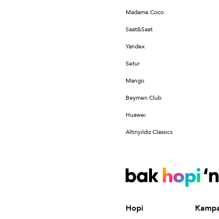
Madame Coco
Saat&Saat
Yandex
Setur
Mango
Beymen Club
Huaweı
Altınyıldız Classıcs
Hopi
Kampa