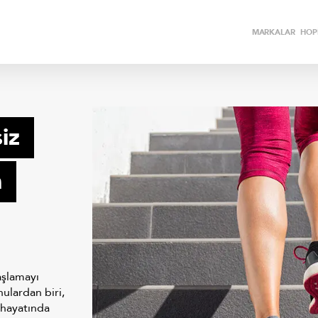
MARKALAR
HOPİ
iz
n
aşlamayı
ulardan biri,
 hayatında