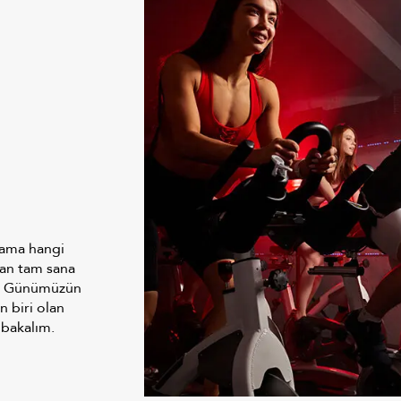
m ama hangi
san tam sana
g. Günümüzün
n biri olan
 bakalım.