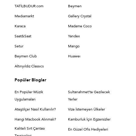
TATİLBUDUR.com
Beymen
Medıamarkt
Gallery Crystal
Karaca
Madame Coco
Saat&Saat
Yandex
Setur
Mango
Beymen Club
Huaweı
Altınyıldız Classıcs
Popüler Bloglar
En Popüler Müzik
Sultanahmet’te Gezilecek
Uygulamaları
Yerler
Ateşölçer Nasıl Kullanılır?
Vize İstemeyen Ülkeler
Hangi Macbook Alınmalı?
Kamburluk İçin Egzersizler
Kaliteli Sırt Çantası
En Güzel Ofis Hediyeleri
Tavsiyeleri