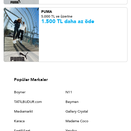
PUMA
5.000 TL ve üzerine
1.500 TL daha az öde
Popüler Markalar
Boyner
N11
TATİLBUDUR.com
Beymen
Medıamarkt
Gallery Crystal
Karaca
Madame Coco
Saat&Saat
Yandex