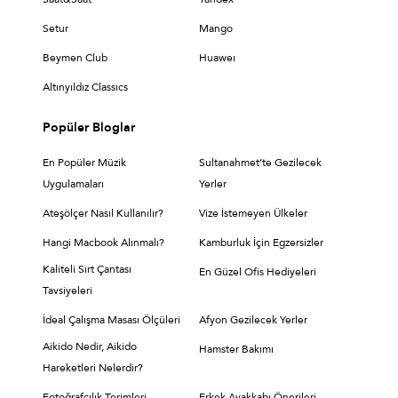
Setur
Mango
Beymen Club
Huaweı
Altınyıldız Classıcs
Popüler Bloglar
En Popüler Müzik
Sultanahmet’te Gezilecek
Uygulamaları
Yerler
Ateşölçer Nasıl Kullanılır?
Vize İstemeyen Ülkeler
Hangi Macbook Alınmalı?
Kamburluk İçin Egzersizler
Kaliteli Sırt Çantası
En Güzel Ofis Hediyeleri
Tavsiyeleri
İdeal Çalışma Masası Ölçüleri
Afyon Gezilecek Yerler
Aikido Nedir, Aikido
Hamster Bakımı
Hareketleri Nelerdir?
Fotoğrafçılık Terimleri
Erkek Ayakkabı Önerileri