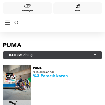
Kampanyalar
Yatırım
PUMA
KATEGORİ SEÇ
PUMA
%15 daha az öde
%3 Paracık kazan