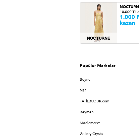
NOCTURN
10.000 TL a
1.000 P
kazan
Popüler Markalar
Boyner
N11
TATİLBUDUR.com
Beymen
Medıamarkt
Gallery Crystal