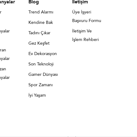
nyalar
Blog
İletişim
r
Trend Alarmı
Üye İşyeri
Başvuru Formu
Kendine Bak
yalar
İletişim Ve
Tadını Çıkar
İşlem Rehberi
Gez Keşfet
ran
Ev Dekorasyon
yalar
Son Teknoloji
azan
Gamer Dünyası
yalar
Spor Zamanı
İyi Yaşam