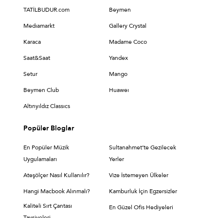
TATİLBUDUR.com
Beymen
Medıamarkt
Gallery Crystal
Karaca
Madame Coco
Saat&Saat
Yandex
Setur
Mango
Beymen Club
Huaweı
Altınyıldız Classıcs
Popüler Bloglar
En Popüler Müzik
Sultanahmet’te Gezilecek
Uygulamaları
Yerler
Ateşölçer Nasıl Kullanılır?
Vize İstemeyen Ülkeler
Hangi Macbook Alınmalı?
Kamburluk İçin Egzersizler
Kaliteli Sırt Çantası
En Güzel Ofis Hediyeleri
Tavsiyeleri