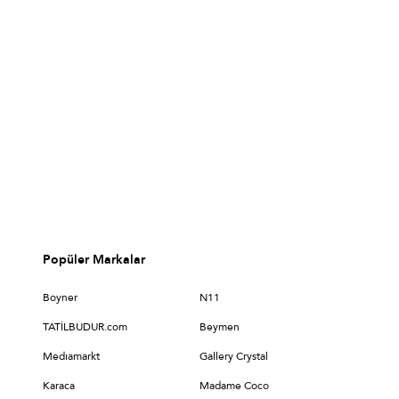
Popüler Markalar
Boyner
N11
TATİLBUDUR.com
Beymen
Medıamarkt
Gallery Crystal
Karaca
Madame Coco