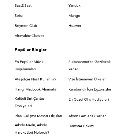
Saat&Saat
Yandex
Setur
Mango
Beymen Club
Huaweı
Altınyıldız Classıcs
Popüler Bloglar
En Popüler Müzik
Sultanahmet’te Gezilecek
Uygulamaları
Yerler
Ateşölçer Nasıl Kullanılır?
Vize İstemeyen Ülkeler
Hangi Macbook Alınmalı?
Kamburluk İçin Egzersizler
Kaliteli Sırt Çantası
En Güzel Ofis Hediyeleri
Tavsiyeleri
İdeal Çalışma Masası Ölçüleri
Afyon Gezilecek Yerler
Aikido Nedir, Aikido
Hamster Bakımı
Hareketleri Nelerdir?