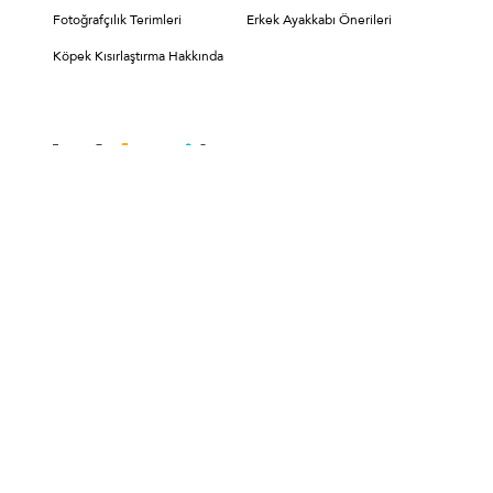
Fotoğrafçılık Terimleri
Erkek Ayakkabı Önerileri
Köpek Kısırlaştırma Hakkında
Hopi
Hopi
Hakkımızda
Hopi Nasıl Kullanılır?
Hopi'nin Faydaları
Sık Sorulan Sorular
Kişisel Verilerin
Korunması
Hopi Kullanıcıları İçin
Kampanyalar