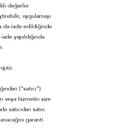
rklı değerler
ştirebilir, uygulamayı
 ya da iade edildiğinde
 iade yapıldığında
r.
iptir.
ğından ("satıcı")
ün veya hizmetin size
de satıcıdan satın
lanacağını garanti