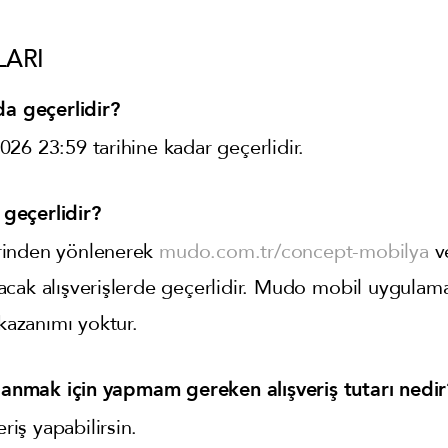
LARI
da geçerlidir?
26 23:59 tarihine kadar geçerlidir.
geçerlidir?
rinden yönlenerek
mudo.com.tr/concept-mobilya
v
cak alışverişlerde geçerlidir. Mudo
mobil uygulama
 kazanımı yoktur.
nmak için yapmam gereken alışveriş tutarı nedir
eriş yapabilirsin.