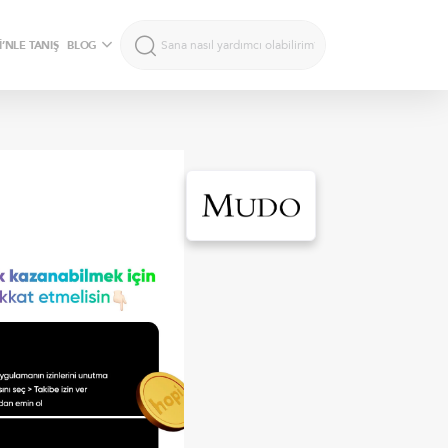
’NLE TANIŞ
BLOG