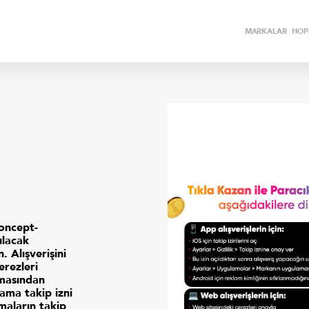
MARKALAR
HOPİ
oncept-
ılacak
. Alışverişini
rezleri
amasından
ama takip izni
maların takip