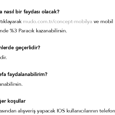
nasıl bir faydası olacak?
tıklayarak
mudo.com.tr/concept-mobilya
ve mobil
inde %3 Paracık kazanabilirsin.
lerde geçerlidir?
dir.
a faydalanabilirim?
nabilirsin.
er koşullar
ndan alışveriş yapacak IOS kullanıcılarının telefo