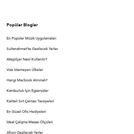
Popüler Bloglar
En Popüler Müzik Uygulamaları
Sultanahmet’te Gezilecek Yerler
Ateşölçer Nasıl Kullanılır?
Vize İstemeyen Ülkeler
Hangi Macbook Alınmalı?
Kamburluk İçin Egzersizler
Kaliteli Sırt Çantası Tavsiyeleri
En Güzel Ofis Hediyeleri
İdeal Çalışma Masası Ölçüleri
Afyon Gezilecek Yerler