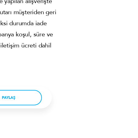
e yapılan alışverişte
tutarı müşteriden geri
 aksi durumda iade
panya koşul, süre ve
letişim ücreti dahil
PAYLAŞ