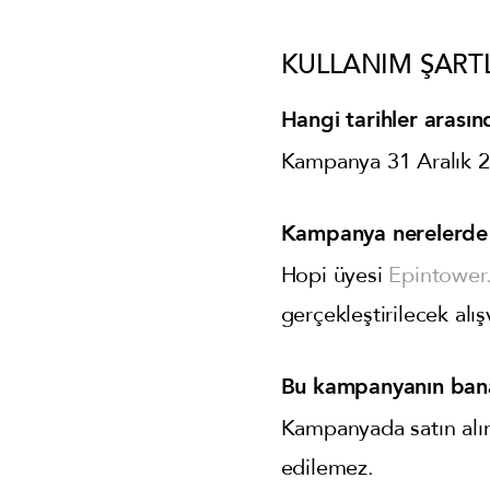
KULLANIM ŞART
Hangi tarihler arasın
Kampanya 31 Aralık 20
Kampanya nerelerde 
Hopi üyesi
Epintower
gerçekleştirilecek alış
Bu kampanyanın bana 
Kampanyada satın alına
edilemez.