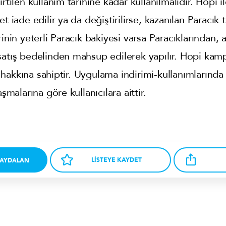
rtilen kullanım tarihine kadar kullanılmalıdır. Hopi il
t iade edilir ya da değiştirilirse, kazanılan Paracık 
rinin yeterli Paracık bakiyesi varsa Paracıklarından,
satış bedelinden mahsup edilerek yapılır. Hopi kam
akkına sahiptir. Uygulama indirimi-kullanımlarında i
aşmalarına göre kullanıcılara aittir.
LİSTEYE KAYDET
AYDALAN