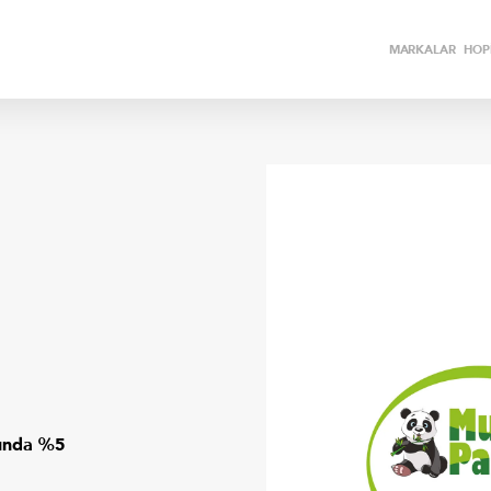
MARKALAR
HOPİ
rında %5