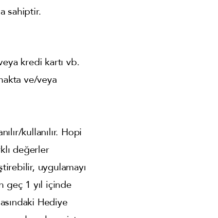
 sahiptir.
eya kredi kartı vb.
makta ve/veya
ılır/kullanılır. Hopi
rklı değerler
ştirebilir, uygulamayı
en geç 1 yıl içinde
masındaki Hediye