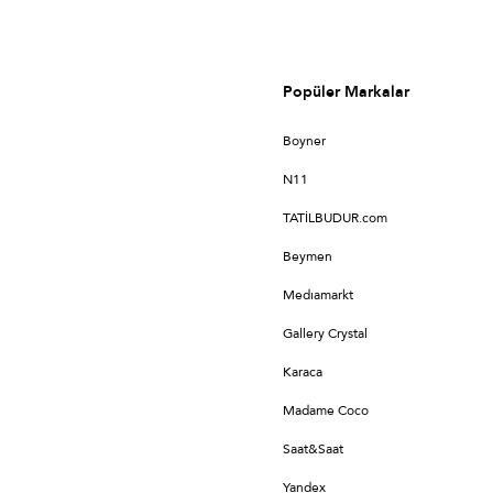
Popüler Markalar
Boyner
N11
TATİLBUDUR.com
Beymen
Medıamarkt
Gallery Crystal
Karaca
Madame Coco
Saat&Saat
Yandex