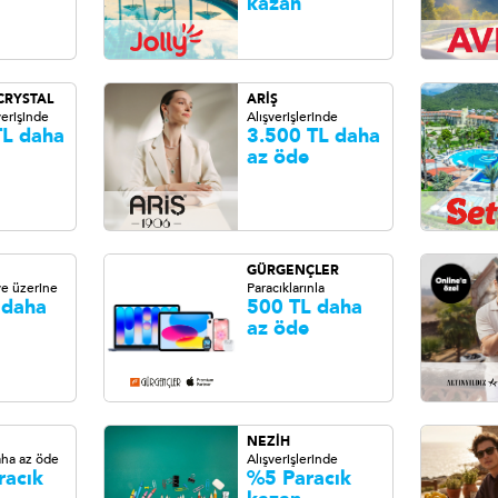
kazan
CRYSTAL
ARİŞ
erişinde
Alışverişlerinde
TL daha
3.500 TL daha
az öde
GÜRGENÇLER
ve üzerine
Paracıklarınla
 daha
500 TL daha
az öde
NEZİH
aha az öde
Alışverişlerinde
racık
%5 Paracık