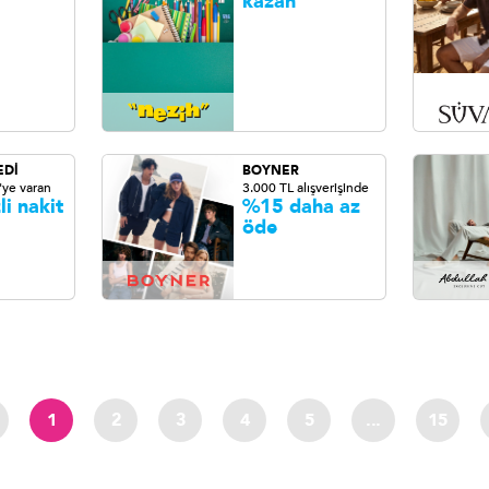
kazan
EDİ
BOYNER
'ye varan
3.000 TL alışverişinde
li nakit
%15 daha az
öde
1
2
3
4
5
...
15