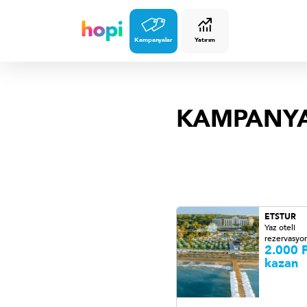
Kampanyalar
Yatırım
KAMPANY
ETSTUR
Yaz oteli
rezervasyon
2.000 P
kazan