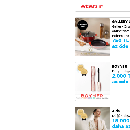
GALLERY 
Gallery Crys
online'da 
indirimlere
750 TL
az öde
BOYNER
Düğün alışv
2.000 
az öde
ARİŞ
Düğün alışv
15.000
daha a