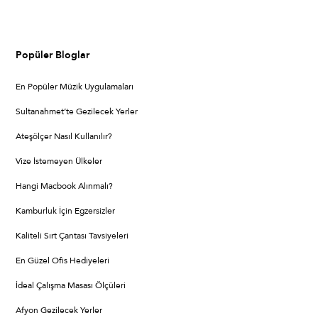
Popüler Bloglar
En Popüler Müzik Uygulamaları
Sultanahmet’te Gezilecek Yerler
Ateşölçer Nasıl Kullanılır?
Vize İstemeyen Ülkeler
Hangi Macbook Alınmalı?
Kamburluk İçin Egzersizler
Kaliteli Sırt Çantası Tavsiyeleri
En Güzel Ofis Hediyeleri
İdeal Çalışma Masası Ölçüleri
Afyon Gezilecek Yerler