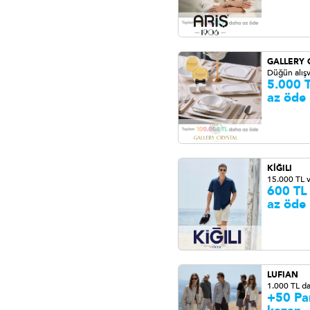
GALLERY 
Düğün alışv
5.000 
az öde
KİĞILI
15.000 TL 
600 TL
az öde
LUFIAN
1.000 TL d
+50 Pa