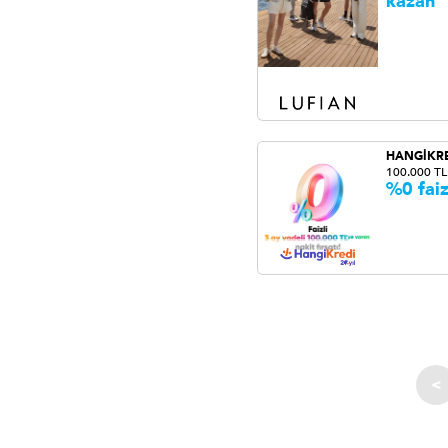
kazan
HANGİKR
100.000 TL
%0 faiz
<