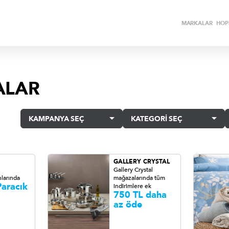
MARKALAR
HOPİ
ALAR
KAMPANYA SEÇ
KATEGORİ SEÇ
GALLERY CRYSTAL
Gallery Crystal
larında
mağazalarında tüm
aracık
indirimlere ek
750 TL daha
az öde