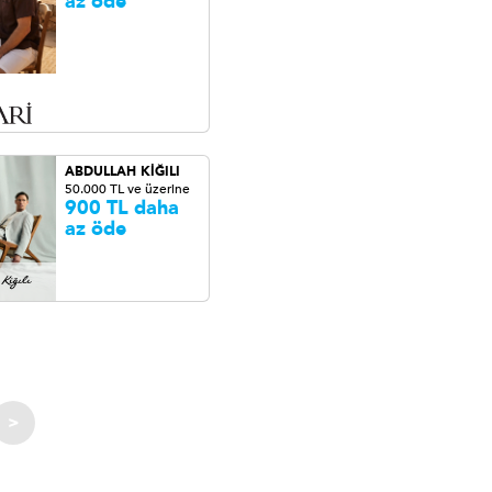
az öde
ABDULLAH KİĞILI
50.000 TL ve üzerine
900 TL daha
az öde
>