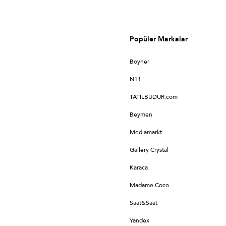
Popüler Markalar
Boyner
N11
TATİLBUDUR.com
Beymen
Medıamarkt
Gallery Crystal
Karaca
Madame Coco
Saat&Saat
Yandex