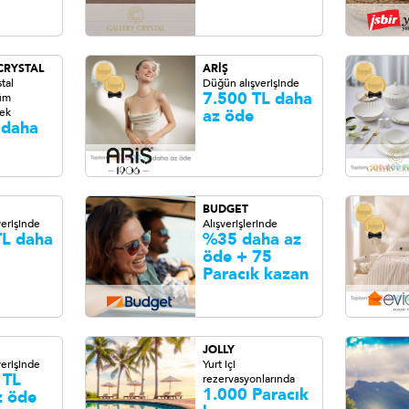
CRYSTAL
ARİŞ
tal
Düğün alışverişinde
7.500 TL daha
tüm
 ek
az öde
 daha
BUDGET
erişinde
Alışverişlerinde
TL daha
%35 daha az
öde + 75
Paracık kazan
JOLLY
erişinde
Yurt içi
 TL
rezervasyonlarında
1.000 Paracık
z öde