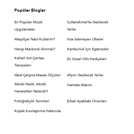
Popüler Bloglar
En Popüler Müzik
Sultanahmet’te Gezilecek
Uygulamaları
Yerler
Ateşölçer Nasıl Kullanılır?
Vize İstemeyen Ülkeler
Hangi Macbook Alınmalı?
Kamburluk İçin Egzersizler
Kaliteli Sırt Çantası
En Güzel Ofis Hediyeleri
Tavsiyeleri
İdeal Çalışma Masası Ölçüleri
Afyon Gezilecek Yerler
Aikido Nedir, Aikido
Hamster Bakımı
Hareketleri Nelerdir?
Fotoğrafçılık Terimleri
Erkek Ayakkabı Önerileri
Köpek Kısırlaştırma Hakkında