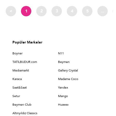
<
1
2
3
4
5
...
Popüler Markalar
Boyner
N11
TATİLBUDUR.com
Beymen
Medıamarkt
Gallery Crystal
Karaca
Madame Coco
Saat&Saat
Yandex
Setur
Mango
Beymen Club
Huaweı
Altınyıldız Classıcs