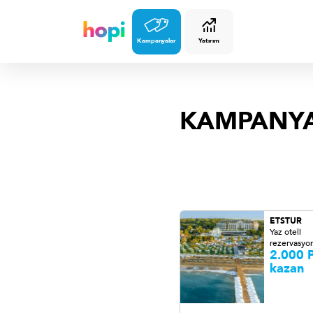
Kampanyalar
Yatırım
KAMPANY
ETSTUR
Yaz oteli
rezervasyon
2.000 P
kazan