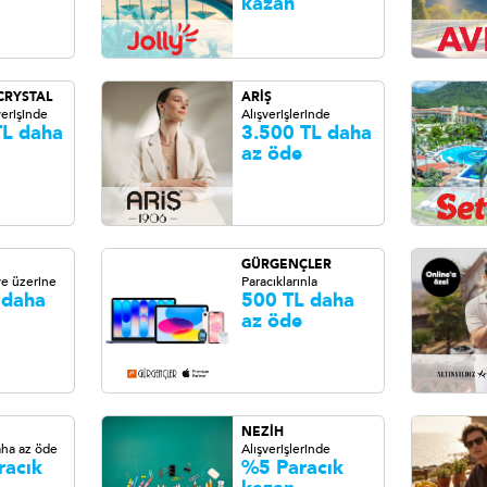
kazan
CRYSTAL
ARİŞ
erişinde
Alışverişlerinde
TL daha
3.500 TL daha
az öde
GÜRGENÇLER
ve üzerine
Paracıklarınla
 daha
500 TL daha
az öde
NEZİH
aha az öde
Alışverişlerinde
racık
%5 Paracık