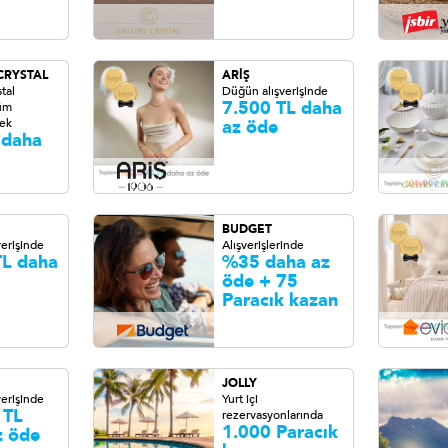
CRYSTAL
ARİŞ
tal
Düğün alışverişinde
7.500 TL daha
tüm
 ek
az öde
 daha
BUDGET
erişinde
Alışverişlerinde
TL daha
%35 daha az
öde + 75
Paracık kazan
JOLLY
erişinde
Yurt içi
 TL
rezervasyonlarında
1.000 Paracık
z öde