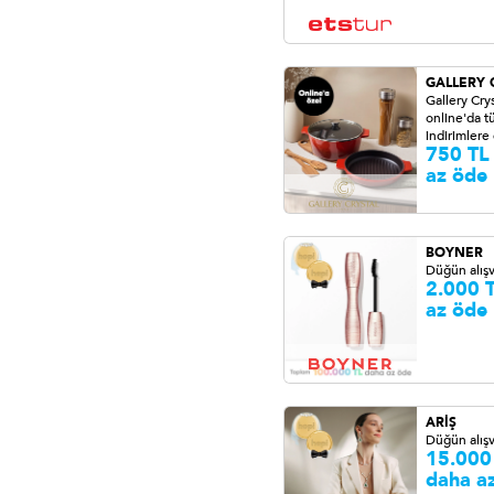
GALLERY 
Gallery Crys
online'da 
indirimlere
750 TL
az öde
BOYNER
Düğün alışv
2.000 
az öde
ARİŞ
Düğün alışv
15.000
daha a