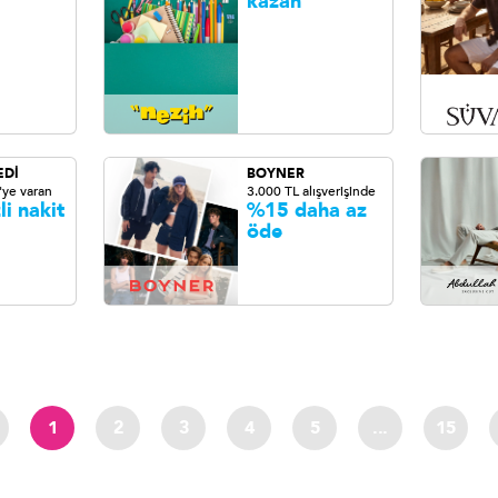
kazan
EDİ
BOYNER
'ye varan
3.000 TL alışverişinde
li nakit
%15 daha az
öde
1
2
3
4
5
...
15