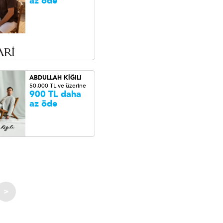
az öde
ABDULLAH KİĞILI
50.000 TL ve üzerine
900 TL daha
az öde
>