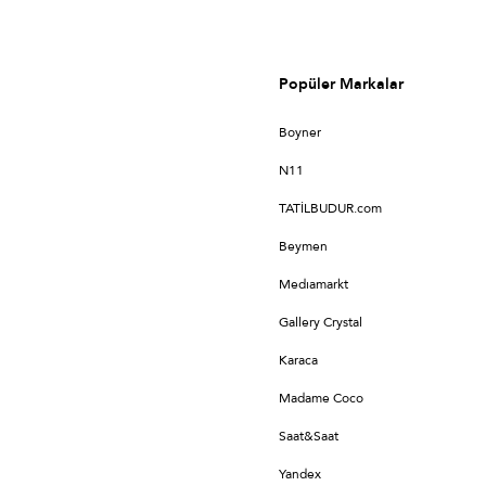
Popüler Markalar
Boyner
N11
TATİLBUDUR.com
Beymen
Medıamarkt
Gallery Crystal
Karaca
Madame Coco
Saat&Saat
Yandex