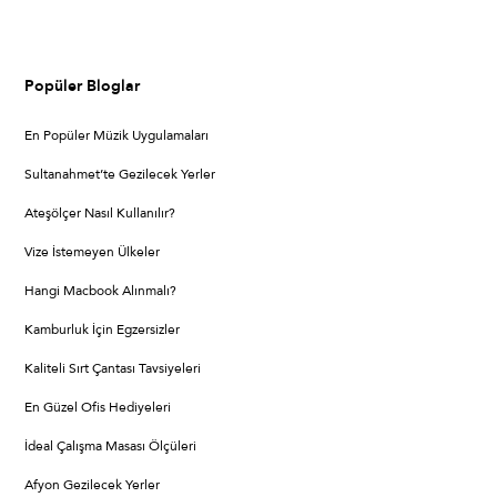
Popüler Bloglar
En Popüler Müzik Uygulamaları
Sultanahmet’te Gezilecek Yerler
Ateşölçer Nasıl Kullanılır?
Vize İstemeyen Ülkeler
Hangi Macbook Alınmalı?
Kamburluk İçin Egzersizler
Kaliteli Sırt Çantası Tavsiyeleri
En Güzel Ofis Hediyeleri
İdeal Çalışma Masası Ölçüleri
Afyon Gezilecek Yerler