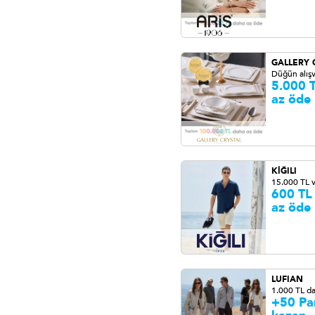
GALLERY 
Düğün alışv
5.000 
az öde
KİĞILI
15.000 TL 
600 TL
az öde
LUFIAN
1.000 TL d
+50 Pa