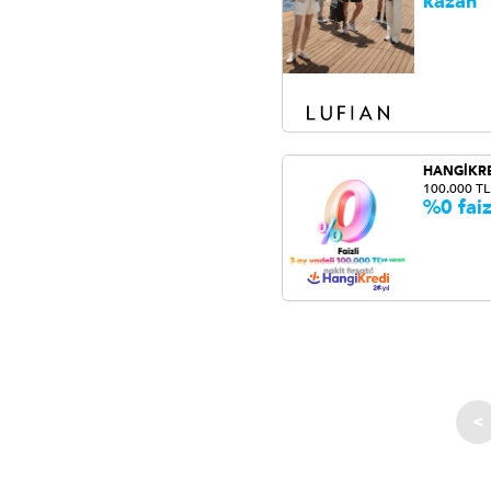
kazan
HANGİKR
100.000 TL
%0 faiz
<