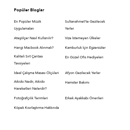
Popüler Bloglar
En Popüler Müzik
Sultanahmet’te Gezilecek
Uygulamaları
Yerler
Ateşölçer Nasıl Kullanılır?
Vize İstemeyen Ülkeler
Hangi Macbook Alınmalı?
Kamburluk İçin Egzersizler
Kaliteli Sırt Çantası
En Güzel Ofis Hediyeleri
Tavsiyeleri
İdeal Çalışma Masası Ölçüleri
Afyon Gezilecek Yerler
Aikido Nedir, Aikido
Hamster Bakımı
Hareketleri Nelerdir?
Fotoğrafçılık Terimleri
Erkek Ayakkabı Önerileri
Köpek Kısırlaştırma Hakkında