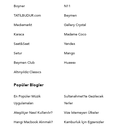
Boyner
N11
TATİLBUDUR.com
Beymen
Medıamarkt
Gallery Crystal
Karaca
Madame Coco
Saat&Saat
Yandex
Setur
Mango
Beymen Club
Huaweı
Altınyıldız Classıcs
Popüler Bloglar
En Popüler Müzik
Sultanahmet’te Gezilecek
Uygulamaları
Yerler
Ateşölçer Nasıl Kullanılır?
Vize İstemeyen Ülkeler
Hangi Macbook Alınmalı?
Kamburluk İçin Egzersizler