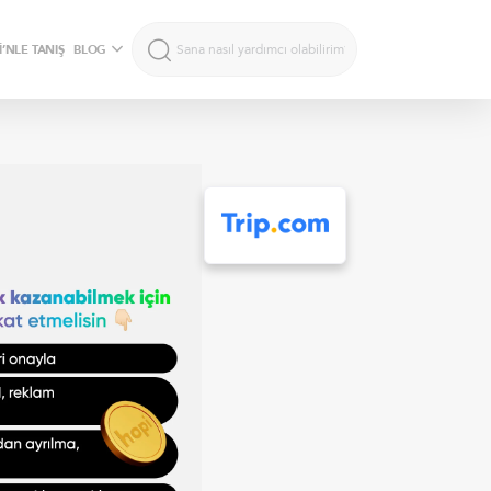
’NLE TANIŞ
BLOG