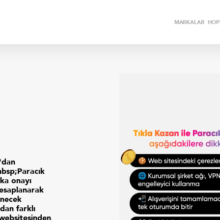
MARKALAR
HOPİ
'dan
nbsp;Paracık
ka onayı
hesaplanarak
enecek
dan farklı
 websitesinden