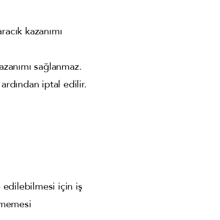
aracık kazanımı
kazanımı sağlanmaz.
rdından iptal edilir.
edilebilmesi için iş
enmemesi