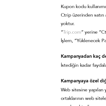
Kupon kodu kullanımı
Ctrip üzerinden satın 
yoktur.
“
Trip.com
” yerine “C
İşlem, “Yüklenecek Par
Kampanyadan kaç def
İstediğin kadar faydala
Kampanyaya özel diğ
Web sitesine yapılan y
ortaklarının web site