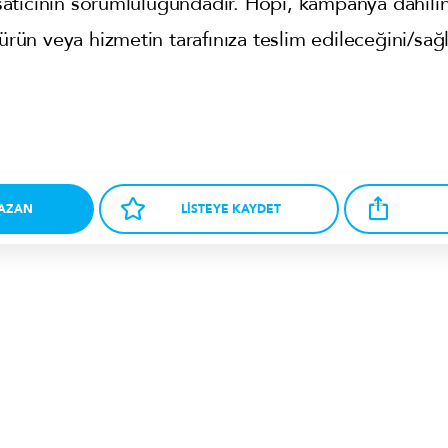
tıcının sorumluluğundadır. Hopi, kampanya dahilin
 ürün veya hizmetin tarafınıza teslim edileceğini/sağ
KAZAN
LİSTEYE KAYDET