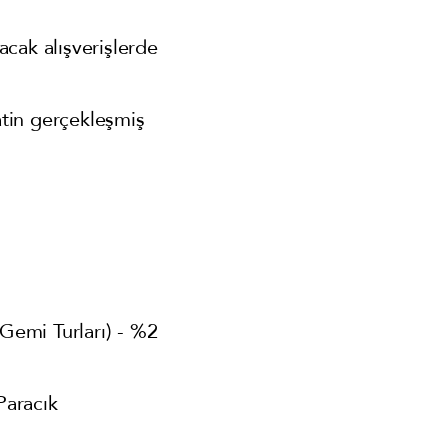
cak alışverişlerde
atin gerçekleşmiş
(Gemi Turları) - %2
 Paracık