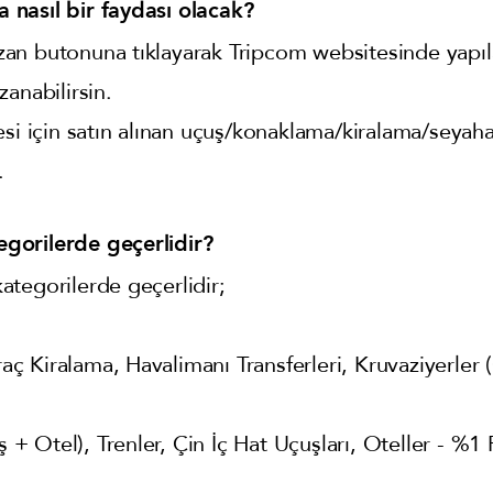
nasıl bir faydası olacak?
n butonuna tıklayarak Tripcom websitesinde yapıla
anabilirsin.
esi için satın alınan uçuş/konaklama/kiralama/seyah
.
gorilerde geçerlidir?
tegorilerde geçerlidir;
Araç Kiralama, Havalimanı Transferleri, Kruvaziyerler 
uş + Otel), Trenler, Çin İç Hat Uçuşları, Oteller - %1