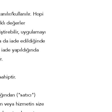
ılır/kullanılır. Hopi
rklı değerler
ştirebilir, uygulamayı
 ya da iade edildiğinde
 iade yapıldığında
r.
ahiptir.
ğından ("satıcı")
ün veya hizmetin size