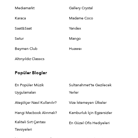
Medıamarkt
Gallery Crystal
Karaca
Madame Coco
Saat&Saat
Yandex
Setur
Mango
Beymen Club
Huaweı
Altınyıldız Classıcs
Popüler Bloglar
En Popüler Müzik
Sultanahmet’te Gezilecek
Uygulamaları
Yerler
Ateşölçer Nasıl Kullanılır?
Vize İstemeyen Ülkeler
Hangi Macbook Alınmalı?
Kamburluk İçin Egzersizler
Kaliteli Sırt Çantası
En Güzel Ofis Hediyeleri
Tavsiyeleri