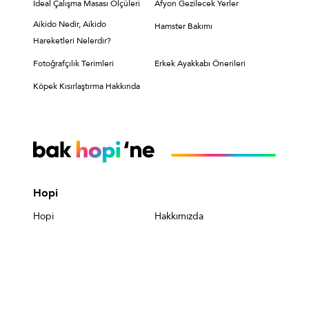
İdeal Çalışma Masası Ölçüleri
Afyon Gezilecek Yerler
Aikido Nedir, Aikido
Hamster Bakımı
Hareketleri Nelerdir?
Fotoğrafçılık Terimleri
Erkek Ayakkabı Önerileri
Köpek Kısırlaştırma Hakkında
Hopi
Hopi
Hakkımızda
Hopi Nasıl Kullanılır?
Hopi'nin Faydaları
Sık Sorulan Sorular
Kişisel Verilerin
Korunması
Hopi Kullanıcıları İçin