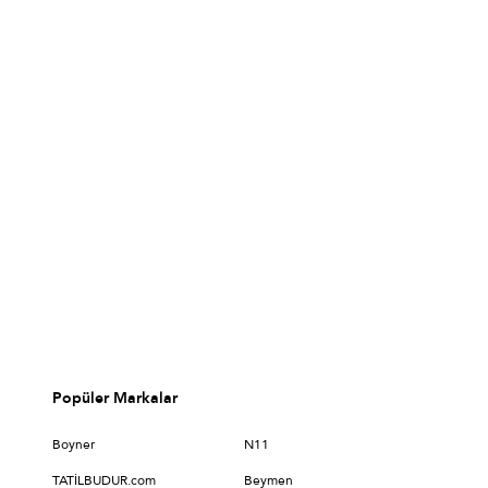
Popüler Markalar
Boyner
N11
TATİLBUDUR.com
Beymen