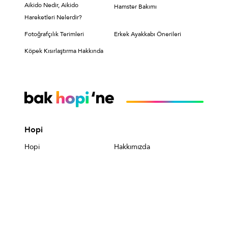
Aikido Nedir, Aikido
Hamster Bakımı
Hareketleri Nelerdir?
Fotoğrafçılık Terimleri
Erkek Ayakkabı Önerileri
Köpek Kısırlaştırma Hakkında
Hopi
Hopi
Hakkımızda
Hopi Nasıl Kullanılır?
Hopi'nin Faydaları
Sık Sorulan Sorular
Kişisel Verilerin
Korunması
Hopi Kullanıcıları İçin