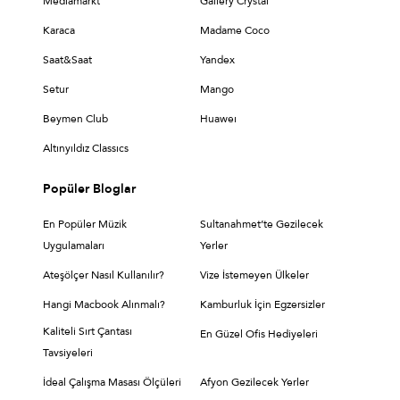
Medıamarkt
Gallery Crystal
Karaca
Madame Coco
Saat&Saat
Yandex
Setur
Mango
Beymen Club
Huaweı
Altınyıldız Classıcs
Popüler Bloglar
En Popüler Müzik
Sultanahmet’te Gezilecek
Uygulamaları
Yerler
Ateşölçer Nasıl Kullanılır?
Vize İstemeyen Ülkeler
Hangi Macbook Alınmalı?
Kamburluk İçin Egzersizler
Kaliteli Sırt Çantası
En Güzel Ofis Hediyeleri
Tavsiyeleri
İdeal Çalışma Masası Ölçüleri
Afyon Gezilecek Yerler