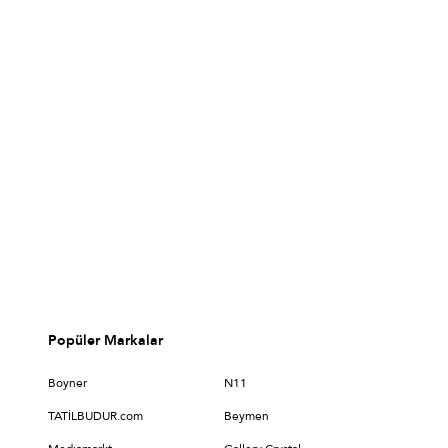
Popüler Markalar
Boyner
N11
TATİLBUDUR.com
Beymen