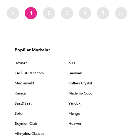
<
1
2
3
4
5
...
Popüler Markalar
Boyner
N11
TATİLBUDUR.com
Beymen
Medıamarkt
Gallery Crystal
Karaca
Madame Coco
Saat&Saat
Yandex
Setur
Mango
Beymen Club
Huaweı
Altınyıldız Classıcs