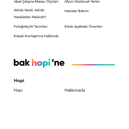
İdeal Çalışma Masası Ölçüleri
Afyon Gezilecek Yerler
Aikido Nedir, Aikido
Hamster Bakımı
Hareketleri Nelerdir?
Fotoğrafçılık Terimleri
Erkek Ayakkabı Önerileri
Köpek Kısırlaştırma Hakkında
Hopi
Hopi
Hakkımızda
Hopi Nasıl Kullanılır?
Hopi'nin Faydaları
Sık Sorulan Sorular
Kişisel Verilerin
Korunması
Hopi Kullanıcıları İçin