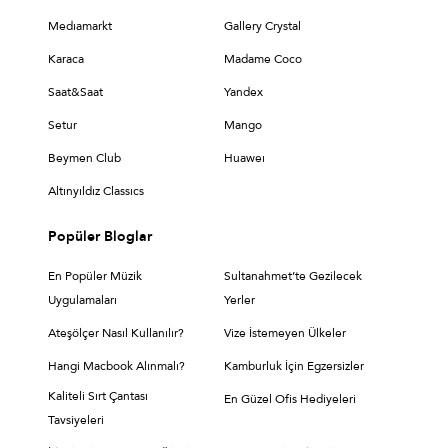
Medıamarkt
Gallery Crystal
Karaca
Madame Coco
Saat&Saat
Yandex
Setur
Mango
Beymen Club
Huaweı
Altınyıldız Classıcs
Popüler Bloglar
En Popüler Müzik
Sultanahmet’te Gezilecek
Uygulamaları
Yerler
Ateşölçer Nasıl Kullanılır?
Vize İstemeyen Ülkeler
Hangi Macbook Alınmalı?
Kamburluk İçin Egzersizler
Kaliteli Sırt Çantası
En Güzel Ofis Hediyeleri
Tavsiyeleri