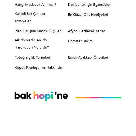
Hangi Macbook Alınmalı?
Kamburluk İçin Egzersizler
Kaliteli Sırt Çantası
En Güzel Ofis Hediyeleri
Tavsiyeleri
İdeal Çalışma Masası Ölçüleri
Afyon Gezilecek Yerler
Aikido Nedir, Aikido
Hamster Bakımı
Hareketleri Nelerdir?
Fotoğrafçılık Terimleri
Erkek Ayakkabı Önerileri
Köpek Kısırlaştırma Hakkında
Hopi
Hopi
Hakkımızda
Hopi Nasıl Kullanılır?
Hopi'nin Faydaları