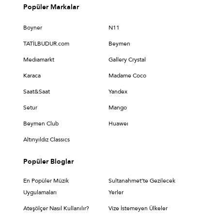
Popüler Markalar
Boyner
N11
TATİLBUDUR.com
Beymen
Medıamarkt
Gallery Crystal
Karaca
Madame Coco
Saat&Saat
Yandex
Setur
Mango
Beymen Club
Huaweı
Altınyıldız Classıcs
Popüler Bloglar
En Popüler Müzik
Sultanahmet’te Gezilecek
Uygulamaları
Yerler
Ateşölçer Nasıl Kullanılır?
Vize İstemeyen Ülkeler