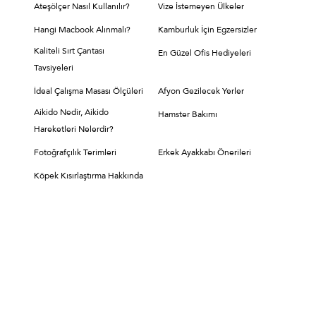
Ateşölçer Nasıl Kullanılır?
Vize İstemeyen Ülkeler
Hangi Macbook Alınmalı?
Kamburluk İçin Egzersizler
Kaliteli Sırt Çantası
En Güzel Ofis Hediyeleri
Tavsiyeleri
İdeal Çalışma Masası Ölçüleri
Afyon Gezilecek Yerler
Aikido Nedir, Aikido
Hamster Bakımı
Hareketleri Nelerdir?
Fotoğrafçılık Terimleri
Erkek Ayakkabı Önerileri
Köpek Kısırlaştırma Hakkında
Hopi
Hopi
Hakkımızda