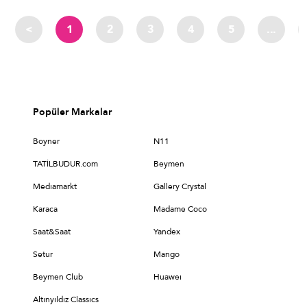
<
1
2
3
4
5
...
Popüler Markalar
Boyner
N11
TATİLBUDUR.com
Beymen
Medıamarkt
Gallery Crystal
Karaca
Madame Coco
Saat&Saat
Yandex
Setur
Mango
Beymen Club
Huaweı
Altınyıldız Classıcs