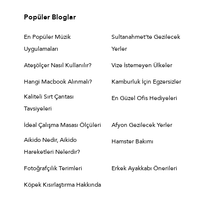
Popüler Bloglar
En Popüler Müzik
Sultanahmet’te Gezilecek
Uygulamaları
Yerler
Ateşölçer Nasıl Kullanılır?
Vize İstemeyen Ülkeler
Hangi Macbook Alınmalı?
Kamburluk İçin Egzersizler
Kaliteli Sırt Çantası
En Güzel Ofis Hediyeleri
Tavsiyeleri
İdeal Çalışma Masası Ölçüleri
Afyon Gezilecek Yerler
Aikido Nedir, Aikido
Hamster Bakımı
Hareketleri Nelerdir?
Fotoğrafçılık Terimleri
Erkek Ayakkabı Önerileri
Köpek Kısırlaştırma Hakkında