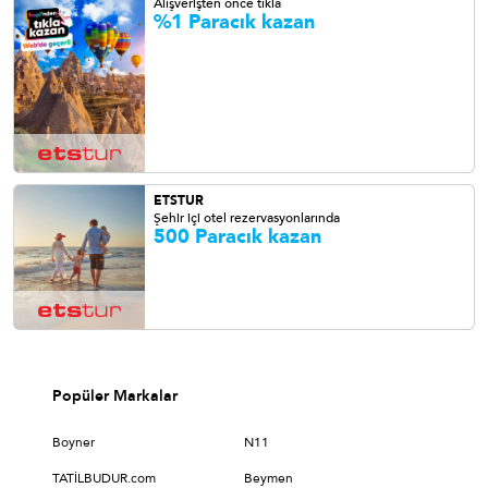
Alışverişten önce tıkla
%1 Paracık kazan
ETSTUR
Şehir içi otel rezervasyonlarında
500 Paracık kazan
Popüler Markalar
Boyner
N11
TATİLBUDUR.com
Beymen