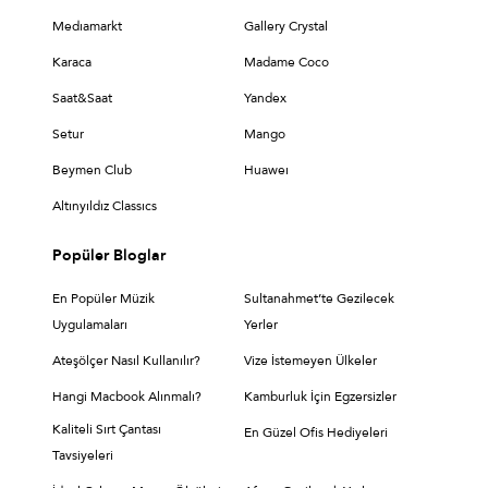
Medıamarkt
Gallery Crystal
Karaca
Madame Coco
Saat&Saat
Yandex
Setur
Mango
Beymen Club
Huaweı
Altınyıldız Classıcs
Popüler Bloglar
En Popüler Müzik
Sultanahmet’te Gezilecek
Uygulamaları
Yerler
Ateşölçer Nasıl Kullanılır?
Vize İstemeyen Ülkeler
Hangi Macbook Alınmalı?
Kamburluk İçin Egzersizler
Kaliteli Sırt Çantası
En Güzel Ofis Hediyeleri
Tavsiyeleri