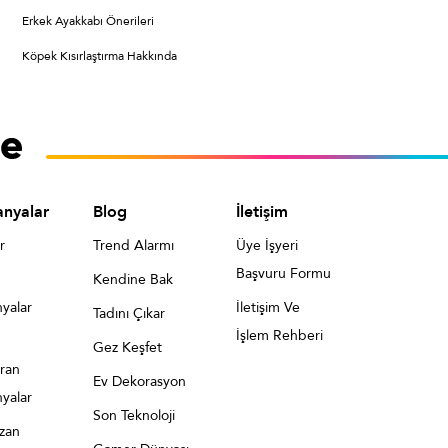
Erkek Ayakkabı Önerileri
Köpek Kısırlaştırma Hakkında
nyalar
Blog
İletişim
r
Trend Alarmı
Üye İşyeri
Başvuru Formu
Kendine Bak
yalar
İletişim Ve
Tadını Çıkar
İşlem Rehberi
Gez Keşfet
ran
Ev Dekorasyon
yalar
Son Teknoloji
azan