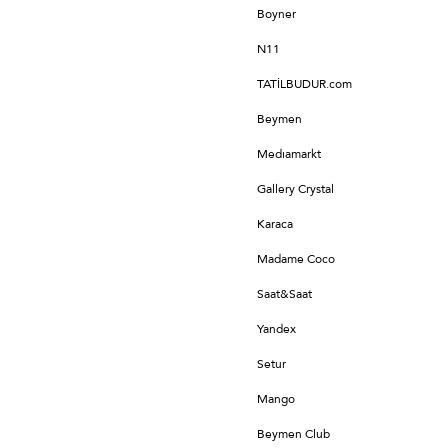
Boyner
N11
TATİLBUDUR.com
Beymen
Medıamarkt
Gallery Crystal
Karaca
Madame Coco
Saat&Saat
Yandex
Setur
Mango
Beymen Club