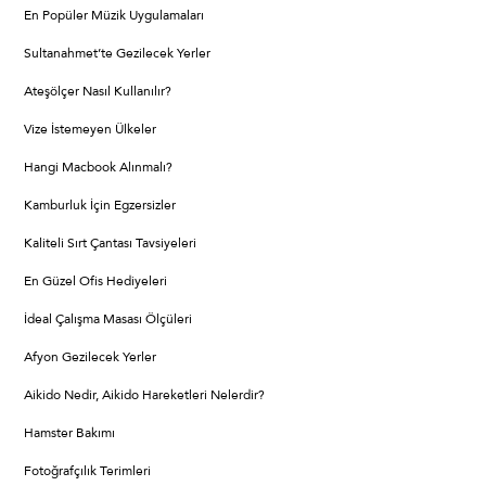
En Popüler Müzik Uygulamaları
Sultanahmet’te Gezilecek Yerler
Ateşölçer Nasıl Kullanılır?
Vize İstemeyen Ülkeler
Hangi Macbook Alınmalı?
Kamburluk İçin Egzersizler
Kaliteli Sırt Çantası Tavsiyeleri
En Güzel Ofis Hediyeleri
İdeal Çalışma Masası Ölçüleri
Afyon Gezilecek Yerler
Aikido Nedir, Aikido Hareketleri Nelerdir?
Hamster Bakımı
Fotoğrafçılık Terimleri