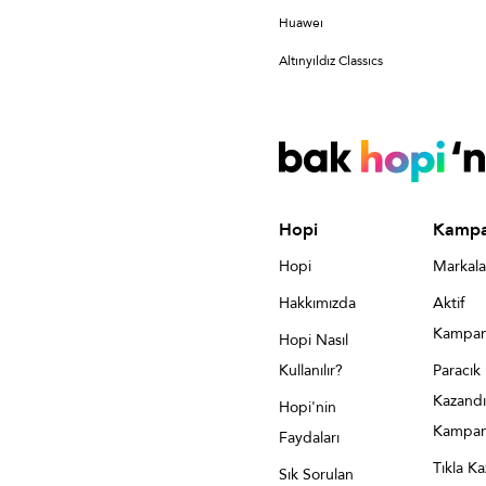
Huaweı
Altınyıldız Classıcs
Hopi
Kampa
Hopi
Markala
Hakkımızda
Aktif
Kampan
Hopi Nasıl
Kullanılır?
Paracık
Kazandı
Hopi'nin
Kampan
Faydaları
Tıkla K
Sık Sorulan