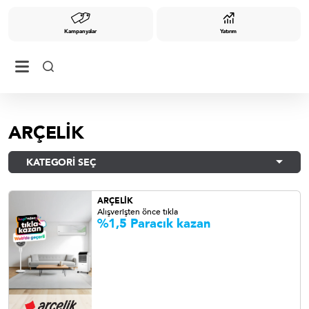
Kampanyalar
Yatırım
ARÇELİK
KATEGORİ SEÇ
ARÇELİK
Alışverişten önce tıkla
%1,5 Paracık
kazan