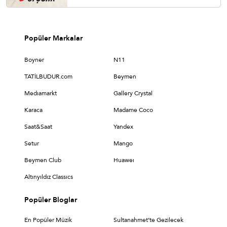
Popüler Markalar
Boyner
N11
TATİLBUDUR.com
Beymen
Medıamarkt
Gallery Crystal
Karaca
Madame Coco
Saat&Saat
Yandex
Setur
Mango
Beymen Club
Huaweı
Altınyıldız Classıcs
Popüler Bloglar
En Popüler Müzik
Sultanahmet’te Gezilecek