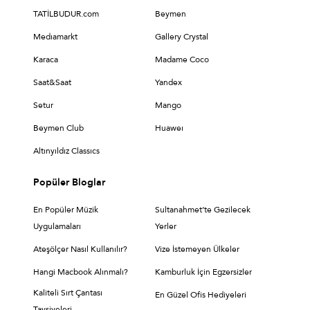
TATİLBUDUR.com
Beymen
Medıamarkt
Gallery Crystal
Karaca
Madame Coco
Saat&Saat
Yandex
Setur
Mango
Beymen Club
Huaweı
Altınyıldız Classıcs
Popüler Bloglar
En Popüler Müzik
Sultanahmet’te Gezilecek
Uygulamaları
Yerler
Ateşölçer Nasıl Kullanılır?
Vize İstemeyen Ülkeler
Hangi Macbook Alınmalı?
Kamburluk İçin Egzersizler
Kaliteli Sırt Çantası
En Güzel Ofis Hediyeleri
Tavsiyeleri