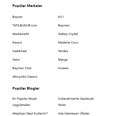
Popüler Markalar
Boyner
N11
TATİLBUDUR.com
Beymen
Medıamarkt
Gallery Crystal
Karaca
Madame Coco
Saat&Saat
Yandex
Setur
Mango
Beymen Club
Huaweı
Altınyıldız Classıcs
Popüler Bloglar
En Popüler Müzik
Sultanahmet’te Gezilecek
Uygulamaları
Yerler
Ateşölçer Nasıl Kullanılır?
Vize İstemeyen Ülkeler