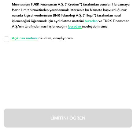
Münhasıran TURK Finansman A.Ş. (“Kredim”) tarafından sunulan Harcamaya
Hazır Limit hizmetinden yararlanmak isterseniz bu hizmete başvurduğunuz
esnada kişisel verilerinizin BNR Teknoloji A.Ş. (“Hopi”) tarafından nasıl
işleneceğini öğrenmek için aydınlatma metnini
buradan
ve TURK Finansman
A.Ş.’nin tarafından nasıl işleneceğini
buradan
inceleyebilirsiniz.
Açık rıza metnini
okudum, onaylıyorum.
LİMİTİNİ ÖĞREN